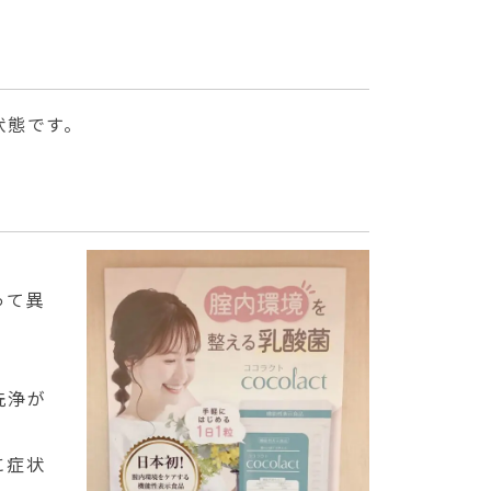
状態です。
って異
洗浄が
に症状