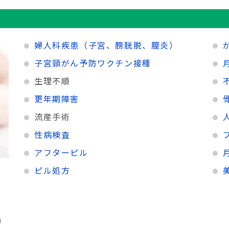
婦人科疾患
（子宮、膀胱脱、膣炎）
子宮頸がん予防ワクチン接種
生理不順
更年期障害
流産手術
性病検査
アフターピル
ピル処方
)