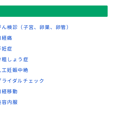
がん検診（子宮、卵巣、卵管）
月経痛
不妊症
骨粗しょう症
人工妊娠中絶
ブライダルチェック
月経移動
美容内服