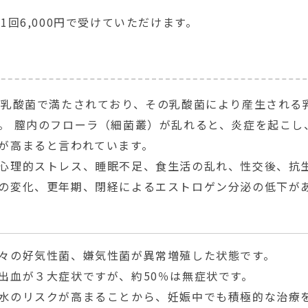
回6,000円で受けていただけます。
ス乳酸菌で満たされており、その乳酸菌により産生される
。 膣内のフローラ（細菌叢）が乱れると、炎症を起こし
が高まると言われています。
心理的ストレス、睡眠不足、食生活の乱れ、性交後、抗生
の変化、更年期、閉経によるエストロゲン分泌の低下が
々の好気性菌、嫌気性菌が異常増殖した状態です。
出血が３大症状ですが、約50％は無症状です。
水のリスクが高まることから、妊娠中でも積極的な治療