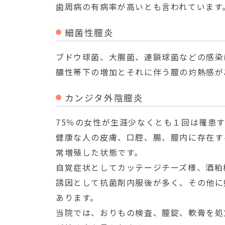
歯周病の有病率が高いとも言われています
細菌性膣炎
ブドウ球菌、大腸菌、連鎖球菌などの感染
膿性帯下の増加とそれに伴う膣の灼熱感が
カンジタ外陰膣炎
75％の女性が生涯少なくとも１回は罹患
健康な人の皮膚、口腔、腸、膣内に存在す
常増殖した状態です。
自覚症状としてカッテージチーズ様、酒粕
誘因として抗菌剤内服後が多く、その他に
あります。
当院では、おりもの検査、膣錠、軟膏を処