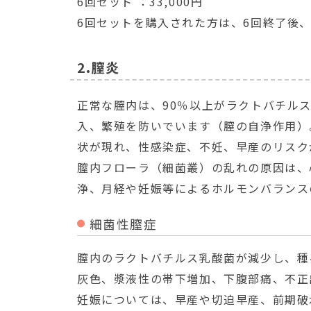
6回セット ：33,000円
6回セットを購入された方は、6回終了後、1
2.膣炎
正常な膣内は、90％以上がラクトバチル
入、繁殖を防いでいます（膣の自浄作用）
状が現れ、性感染症、不妊、早産のリスク
膣内フローラ（細菌叢）の乱れの原因は、
浄、月経や妊娠等によるホルモンバランス
細菌性膣症
膣内のラクトバチルス乳酸菌が減少し、種
灰色、漿液性の帯下増加、下腹部痛、不正
妊娠については、早産や切迫早産、前期破