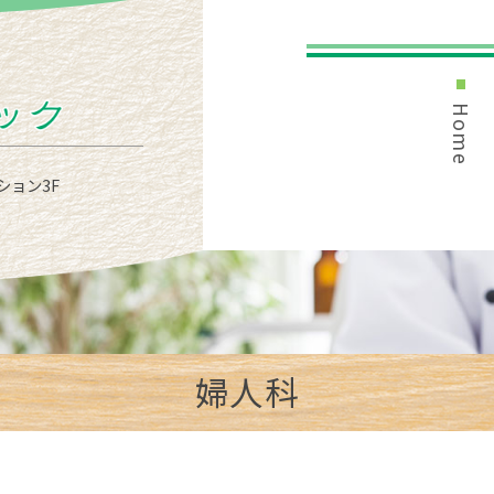
Home
ション3F
婦人科